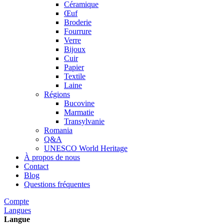
Céramique
Œuf
Broderie
Fourrure
Verre
Bijoux
Cuir
Papier
Textile
Laine
Régions
Bucovine
Marmatie
Transylvanie
Romania
Q&A
UNESCO World Heritage
À propos de nous
Contact
Blog
Questions fréquentes
Compte
Langues
Langue